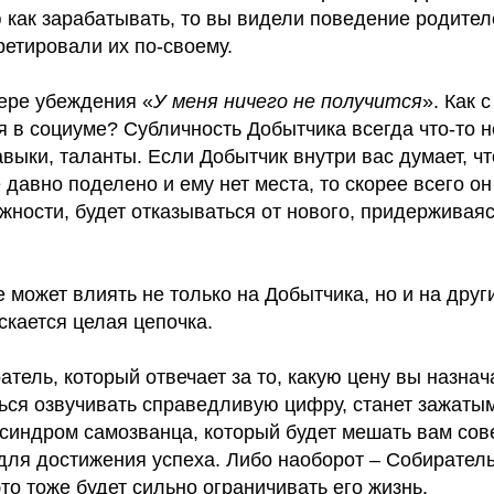
 как зарабатывать, то вы видели поведение родител
етировали их по-своему.
ере убеждения «
У меня ничего не получится
». Как 
 в социуме? Субличность Добытчика всегда что-то не
авыки, таланты. Если Добытчик внутри вас думает, чт
е давно поделено и ему нет места, то скорее всего он
ности, будет отказываться от нового, придерживаяс
 может влиять не только на Добытчика, но и на друг
скается целая цепочка.
тель, который отвечает за то, какую цену вы назнач
ться озвучивать справедливую цифру, станет зажатым.
 синдром самозванца, который будет мешать вам со
ля достижения успеха. Либо наоборот – Собиратель 
 это тоже будет сильно ограничивать его жизнь.