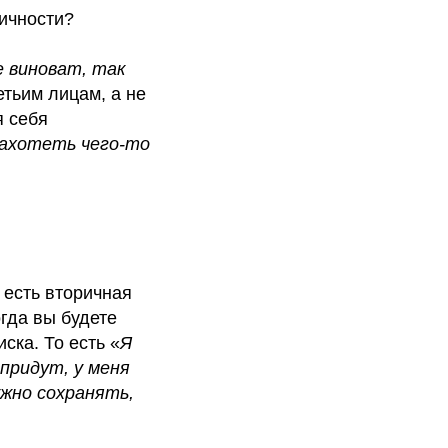
личности?
е виноват, так
етьим лицам, а не
я себя
захотеть чего-то
 есть вторичная
огда вы будете
ска. То есть «
Я
 придут, у меня
ужно сохранять,