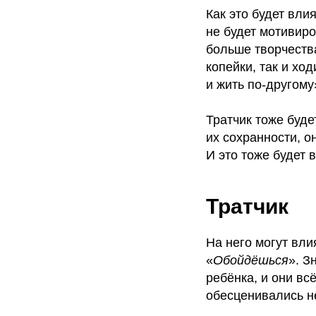
Как это будет вли
не будет мотивиро
больше творчества
копейки, так и хо
и жить по-другому
Тратчик тоже буде
их сохранности, о
И это тоже будет
Тратчик
На него могут вли
«
Обойдёшься
». З
ребёнка, и они вс
обесценивались не