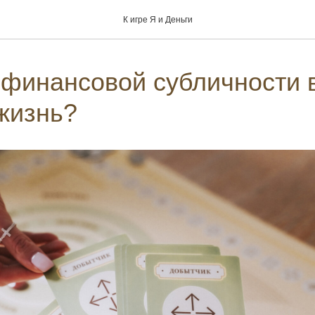
К игре Я и Деньги
 финансовой субличности 
жизнь?