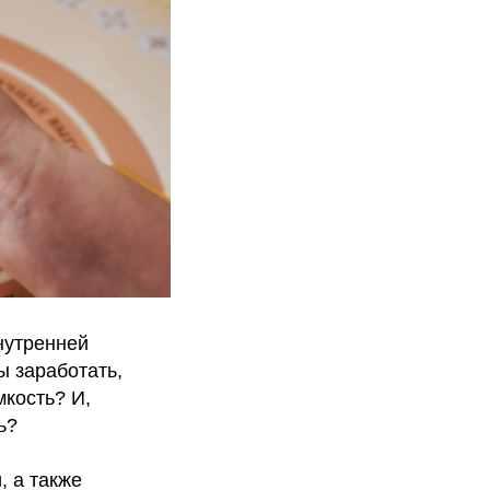
нутренней
ы заработать,
мкость? И,
ь?
, а также