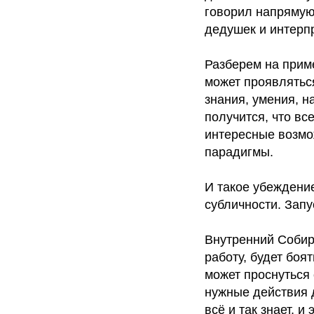
говорил напрямую
дедушек и интерпр
Разберем на прим
может проявляться
знания, умения, н
получится, что вс
интересные возмож
парадигмы.
И такое убеждение
субличности. Запу
Внутренний Собира
работу, будет боя
может проснуться
нужные действия д
всё и так знает, и