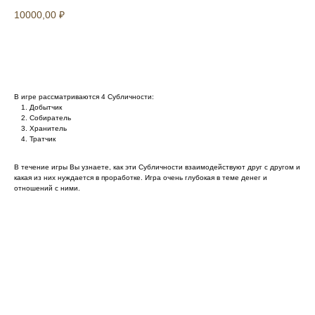
10000,00
₽
Оплатить
В игре рассматриваются 4 Субличности:
Добытчик
Собиратель
Хранитель
Тратчик
В течение игры Вы узнаете, как эти Субличности взаимодействуют друг с другом и
какая из них нуждается в проработке. Игра очень глубокая в теме денег и
отношений с ними.